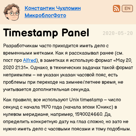
Константин Чухломин
EN
Микроблог
Фото
Timestamp Panel
2020-05-20
Разработчикам часто приходится иметь дело с
временными метками. Как я рассказывал ранее (см.
пост про
Alfred
), в заметках я использую формат «May 20,
2020 21:31». Однако, в технических задачах такой формат
неприемлем – не указан указан часовой пояс, есть
проблемы при переходе на зимнее/летнее время, не
учитывается дополнительная секунда.
Как правило, все используют Unix timestamp – число
секунд с начала 1970 года (начала эпохи Юникс) в
нулевом меридиане, например, 1590024660. Да,
определить конкретную дату на глаз сложно, но зато не
нужно иметь дело с часовыми поясами и тому подобным.