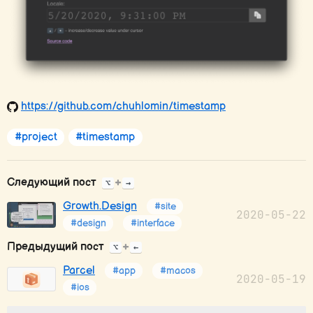
https://github.com/chuhlomin/timestamp
#project
#timestamp
Следующий пост
+
⌥
→
Growth.Design
#site
2020-05-22
#design
#interface
Предыдущий пост
+
⌥
←
Parcel
#app
#macos
2020-05-19
#ios