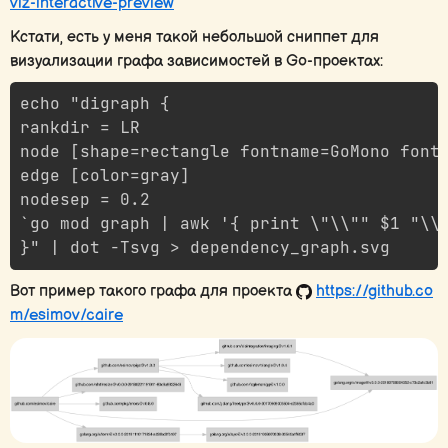
viz-interactive-preview
Кстати, есть у меня такой небольшой сниппет для
визуализации графа зависимостей в Go-проектах:
echo "digraph {

rankdir = LR

node [shape=rectangle fontname=GoMono fonts
edge [color=gray]

nodesep = 0.2

`go mod graph | awk '{ print \"\\"" $1 "\\"
Вот пример такого графа для проекта
https://github.co
m/esimov/caire