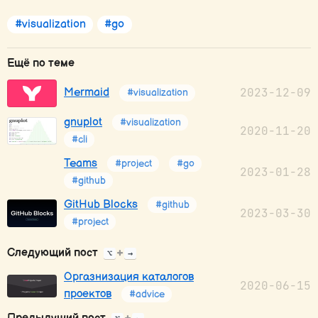
#visualization
#go
Ещё по теме
2023-12-09
Mermaid
#visualization
gnuplot
#visualization
2020-11-20
#cli
Teams
#project
#go
2023-01-28
#github
GitHub Blocks
#github
2023-03-30
#project
Следующий пост
+
⌥
→
Оргазнизация каталогов
2020-06-15
проектов
#advice