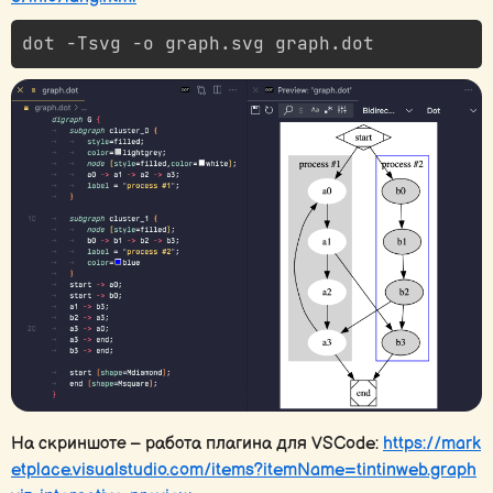
На скриншоте – работа плагина для VSCode:
https://mark
etplace.visualstudio.com/items?itemName=tintinweb.graph