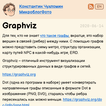
Константин Чухломин
EN
Микроблог
Фото
Graphviz
2020-06-14
Для тех, кто не знает
что такое графы
, вкратце, это набор
вершин в связей (ребер) между ними. С помощью графов
можно представить схему метро, структуру организации,
карту путей NPC в какой-нибудь игре, ERD.
Graphviz – отличный инструмент визуализации
структурированных данных в виде графов и сетей.
https://graphviz.org
Dot (одна из программ в наборе) умеет конвертирать
направленные графы описанные в формате Dot в
изображение (PNG, SVG), стараясь чтобы ребра
пересекались как можно меньше.
https://graphviz.org/do
c/info/lang.html