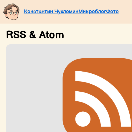
Константин Чухломин
Микроблог
Фото
RSS & Atom