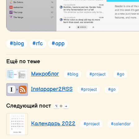
#blog
#rfc
#app
Ещё по теме
Микроблог
#blog
#project
#go
Instapaper2RSS
#project
#go
Следующий пост
+
⌥
→
Календарь 2022
#project
#calendar