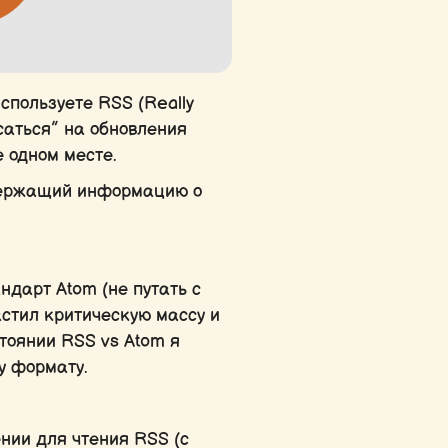
спользуете RSS (Really
саться” на обновления
е одном месте.
одержащий информацию о
ндарт Atom (не путать с
астил критическую массу и
стоянии RSS vs Atom я
у формату.
нии для чтения RSS (с