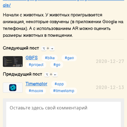
als/
Начали с животных. У животных проигрывается
анимация, некоторые озвучены (в приложении Google на
телефонах). А с использованием AR можно оценить
размеры животных в помещении.
Следующий пост
+
⌥
→
GBFS
#bike
#geo
2020-12-27
#project
#go
Предыдущий пост
+
⌥
←
Timemator
#app
2020-12-13
#macos
#timestamp